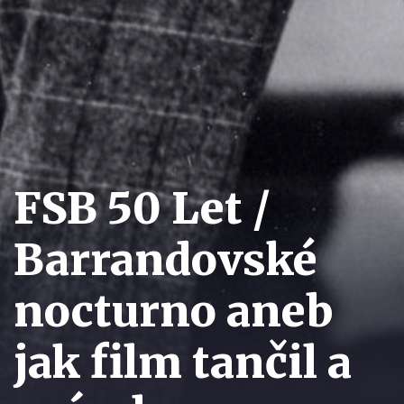
FSB 50 Let /
Barrandovské
nocturno aneb
jak film tančil a