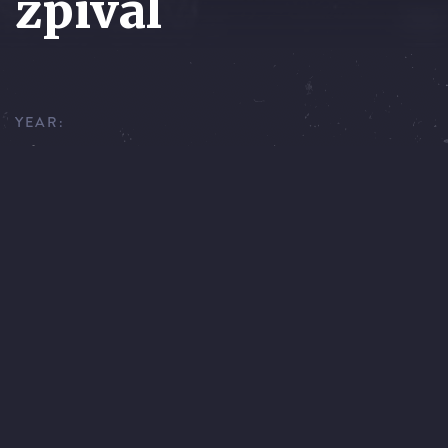
zpíval
YEAR:
1984
EXECUTIVE PRODUCER:
JAN KADLEC
SCRIPT:
VLADIMÍR SÍS, ZDENĚK PODSKALSKÝ
DIRECTOR:
VLADIMÍR SÍS, ZDENĚK PODSKALSKÝ, JAN
ŠVANKMAJER